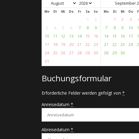
September 2
Mo
Di
Mi
Do
Fr
Sa
So
Mo
Di
Mi
Do
F
1
2
1
2
3
3
4
5
6
7
8
9
7
8
9
10
1
10
11
12
13
14
15
16
14
15
16
17
1
17
18
19
20
21
22
23
21
22
23
24
2
24
25
26
27
28
29
30
28
29
30
31
Buchungsformular
Erforderliche Felder werden gefolgt von
*
Anreisedatum
*
Abreisedatum
*