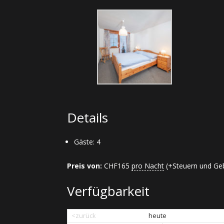
Details
Gäste:
4
Preis von:
CHF
165
pro Nacht
(+Steuern und Ge
Verfügbarkeit
<zurück
heute