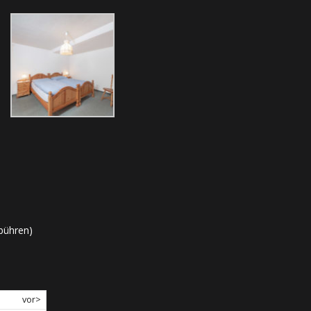
bühren)
vor>