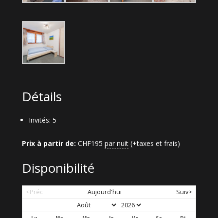
Détails
Invités:
5
Prix à partir de:
CHF
195
par nuit
(+taxes et frais)
Disponibilité
<Préc
Aujourd'hui
Suiv>